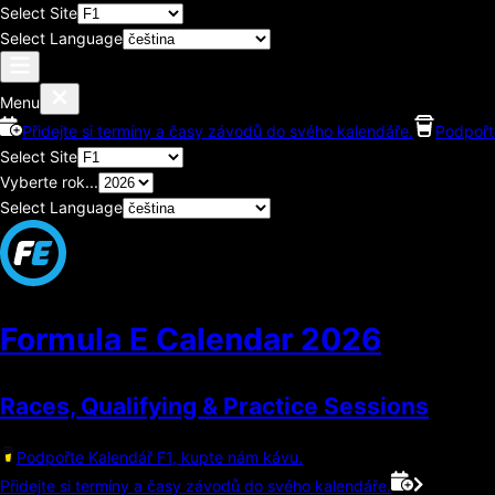
Select Site
Select Language
Menu
Přidejte si termíny a časy závodů do svého kalendáře.
Podpořt
Select Site
Vyberte rok...
Select Language
Formula E Calendar
2026
Races, Qualifying & Practice Sessions
Podpořte Kalendář F1, kupte nám kávu.
Přidejte si termíny a časy závodů do svého kalendáře.