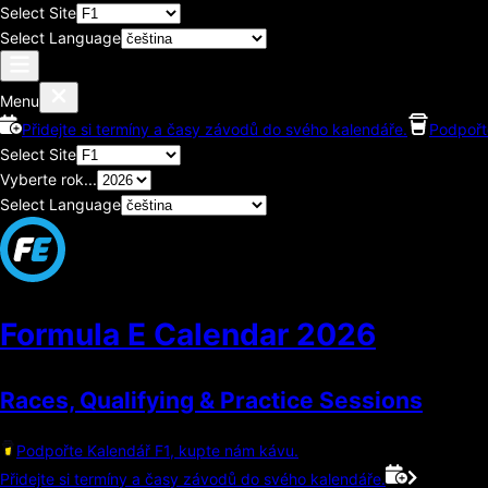
Select Site
Select Language
Menu
Přidejte si termíny a časy závodů do svého kalendáře.
Podpořt
Select Site
Vyberte rok...
Select Language
Formula E Calendar
2026
Races, Qualifying & Practice Sessions
Podpořte Kalendář F1, kupte nám kávu.
Přidejte si termíny a časy závodů do svého kalendáře.