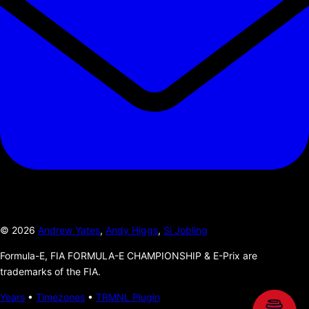
©
2026
Andrew Yates
,
Andy Higgs
,
Si Jobling
Formula-E, FIA FORMULA-E CHAMPIONSHIP & E-Prix are
trademarks of the FIA.
Years
•
Timezones
•
TRMNL Plugin