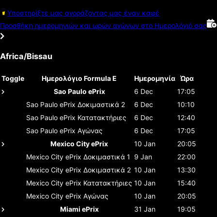
Υποστηρίξτε μας αγοράζοντας μας έναν καφέ
Προσθήκη ημερομηνιών και ωρών αγώνων στο Ημερολόγιό σας
Africa/Bissau
Toggle
Ημερολόγιο Formula E
Ημερομηνία
Ώρα
Sao Paulo ePrix
6 Dec
17:05
Sao Paulo ePrix
Δοκιμαστικά 2
6 Dec
10:10
Sao Paulo ePrix
Κατατακτήριες
6 Dec
12:40
Sao Paulo ePrix
Αγώνας
6 Dec
17:05
Mexico City ePrix
10 Jan
20:05
Mexico City ePrix
Δοκιμαστικά 1
9 Jan
22:00
Mexico City ePrix
Δοκιμαστικά 2
10 Jan
13:30
Mexico City ePrix
Κατατακτήριες
10 Jan
15:40
Mexico City ePrix
Αγώνας
10 Jan
20:05
Miami ePrix
31 Jan
19:05