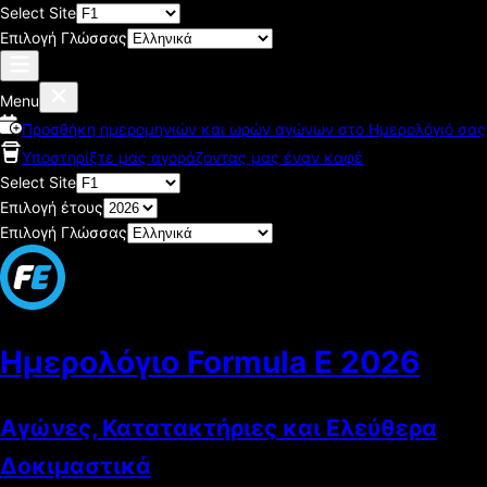
Select Site
Επιλογή Γλώσσας
Menu
Προσθήκη ημερομηνιών και ωρών αγώνων στο Ημερολόγιό σας
Υποστηρίξτε μας αγοράζοντας μας έναν καφέ
Select Site
Επιλογή έτους
Επιλογή Γλώσσας
Ημερολόγιο Formula E
2026
Αγώνες, Κατατακτήριες και Ελεύθερα
Δοκιμαστικά