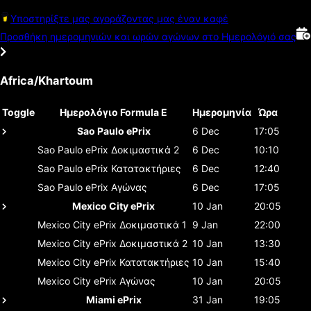
Υποστηρίξτε μας αγοράζοντας μας έναν καφέ
Προσθήκη ημερομηνιών και ωρών αγώνων στο Ημερολόγιό σας
Africa/Khartoum
Toggle
Ημερολόγιο Formula E
Ημερομηνία
Ώρα
Sao Paulo ePrix
6 Dec
17:05
Sao Paulo ePrix
Δοκιμαστικά 2
6 Dec
10:10
Sao Paulo ePrix
Κατατακτήριες
6 Dec
12:40
Sao Paulo ePrix
Αγώνας
6 Dec
17:05
Mexico City ePrix
10 Jan
20:05
Mexico City ePrix
Δοκιμαστικά 1
9 Jan
22:00
Mexico City ePrix
Δοκιμαστικά 2
10 Jan
13:30
Mexico City ePrix
Κατατακτήριες
10 Jan
15:40
Mexico City ePrix
Αγώνας
10 Jan
20:05
Miami ePrix
31 Jan
19:05