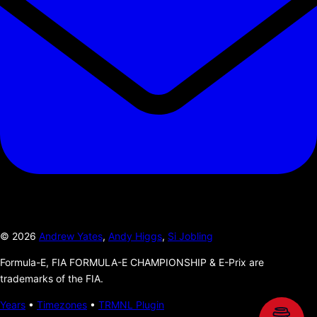
©
2026
Andrew Yates
,
Andy Higgs
,
Si Jobling
Formula-E, FIA FORMULA-E CHAMPIONSHIP & E-Prix are
trademarks of the FIA.
Years
•
Timezones
•
TRMNL Plugin