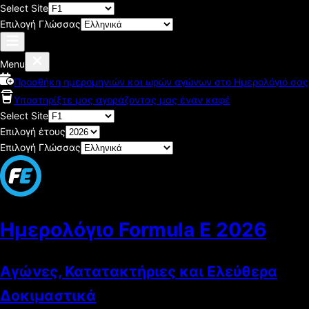
Select Site
Επιλογή Γλώσσας
Menu
Προσθήκη ημερομηνιών και ωρών αγώνων στο Ημερολόγιό σας
Υποστηρίξτε μας αγοράζοντας μας έναν καφέ
Select Site
Επιλογή έτους
Επιλογή Γλώσσας
Ημερολόγιο Formula E
2026
Αγώνες, Κατατακτήριες και Ελεύθερα
Δοκιμαστικά