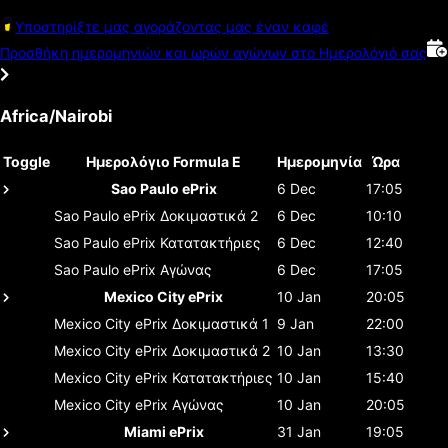
Υποστηρίξτε μας αγοράζοντας μας έναν καφέ
Προσθήκη ημερομηνιών και ωρών αγώνων στο Ημερολόγιό σας
Africa/Nairobi
Toggle
Ημερολόγιο Formula E
Ημερομηνία
Ώρα
Sao Paulo ePrix
6 Dec
17:05
Sao Paulo ePrix
Δοκιμαστικά 2
6 Dec
10:10
Sao Paulo ePrix
Κατατακτήριες
6 Dec
12:40
Sao Paulo ePrix
Αγώνας
6 Dec
17:05
Mexico City ePrix
10 Jan
20:05
Mexico City ePrix
Δοκιμαστικά 1
9 Jan
22:00
Mexico City ePrix
Δοκιμαστικά 2
10 Jan
13:30
Mexico City ePrix
Κατατακτήριες
10 Jan
15:40
Mexico City ePrix
Αγώνας
10 Jan
20:05
Miami ePrix
31 Jan
19:05