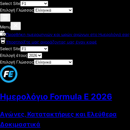
Select Site
Επιλογή Γλώσσας
Menu
Προσθήκη ημερομηνιών και ωρών αγώνων στο Ημερολόγιό σας
Υποστηρίξτε μας αγοράζοντας μας έναν καφέ
Select Site
Επιλογή έτους
Επιλογή Γλώσσας
Ημερολόγιο Formula E
2026
Αγώνες, Κατατακτήριες και Ελεύθερα
Δοκιμαστικά