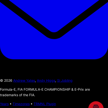
©
2026
Andrew Yates
,
Andy Higgs
,
Si Jobling
Formula-E, FIA FORMULA-E CHAMPIONSHIP & E-Prix are
trademarks of the FIA.
Years
•
Timezones
•
TRMNL Plugin