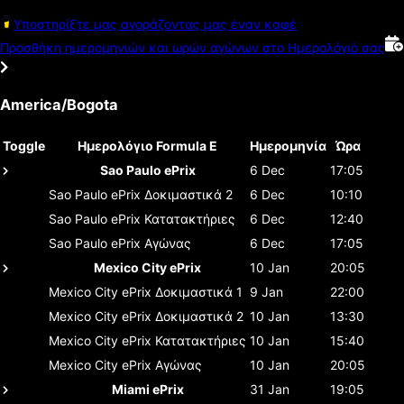
Υποστηρίξτε μας αγοράζοντας μας έναν καφέ
Προσθήκη ημερομηνιών και ωρών αγώνων στο Ημερολόγιό σας
America/Bogota
Toggle
Ημερολόγιο Formula E
Ημερομηνία
Ώρα
Sao Paulo ePrix
6 Dec
17:05
Sao Paulo ePrix
Δοκιμαστικά 2
6 Dec
10:10
Sao Paulo ePrix
Κατατακτήριες
6 Dec
12:40
Sao Paulo ePrix
Αγώνας
6 Dec
17:05
Mexico City ePrix
10 Jan
20:05
Mexico City ePrix
Δοκιμαστικά 1
9 Jan
22:00
Mexico City ePrix
Δοκιμαστικά 2
10 Jan
13:30
Mexico City ePrix
Κατατακτήριες
10 Jan
15:40
Mexico City ePrix
Αγώνας
10 Jan
20:05
Miami ePrix
31 Jan
19:05