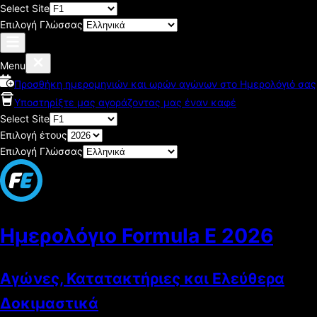
Select Site
Επιλογή Γλώσσας
Menu
Προσθήκη ημερομηνιών και ωρών αγώνων στο Ημερολόγιό σας
Υποστηρίξτε μας αγοράζοντας μας έναν καφέ
Select Site
Επιλογή έτους
Επιλογή Γλώσσας
Ημερολόγιο Formula E
2026
Αγώνες, Κατατακτήριες και Ελεύθερα
Δοκιμαστικά