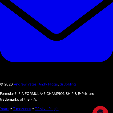
©
2026
Andrew Yates
,
Andy Higgs
,
Si Jobling
Formula-E, FIA FORMULA-E CHAMPIONSHIP & E-Prix are
trademarks of the FIA.
Years
•
Timezones
•
TRMNL Plugin