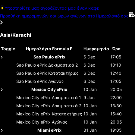
Υποστηρίξτε μας αγοράζοντας μας έναν καφέ
Προσθήκη ημερομηνιών και ωρών αγώνων στο Ημερολόγιό σας
Asia/Karachi
Toggle
Ημερολόγιο Formula E
Ημερομηνία
Ώρα
Sao Paulo ePrix
6 Dec
17:05
Sao Paulo ePrix
Δοκιμαστικά 2
6 Dec
10:10
Sao Paulo ePrix
Κατατακτήριες
6 Dec
12:40
Sao Paulo ePrix
Αγώνας
6 Dec
17:05
Mexico City ePrix
10 Jan
20:05
Mexico City ePrix
Δοκιμαστικά 1
9 Jan
22:00
Mexico City ePrix
Δοκιμαστικά 2
10 Jan
13:30
Mexico City ePrix
Κατατακτήριες
10 Jan
15:40
Mexico City ePrix
Αγώνας
10 Jan
20:05
Miami ePrix
31 Jan
19:05