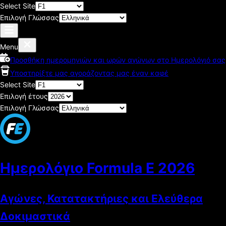
Select Site
Επιλογή Γλώσσας
Menu
Προσθήκη ημερομηνιών και ωρών αγώνων στο Ημερολόγιό σας
Υποστηρίξτε μας αγοράζοντας μας έναν καφέ
Select Site
Επιλογή έτους
Επιλογή Γλώσσας
Ημερολόγιο Formula E
2026
Αγώνες, Κατατακτήριες και Ελεύθερα
Δοκιμαστικά