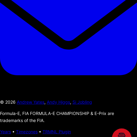
©
2026
Andrew Yates
,
Andy Higgs
,
Si Jobling
Formula-E, FIA FORMULA-E CHAMPIONSHIP & E-Prix are
trademarks of the FIA.
Years
•
Timezones
•
TRMNL Plugin