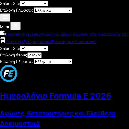
Select Site
Επιλογή Γλώσσας
Menu
Προσθήκη ημερομηνιών και ωρών αγώνων στο Ημερολόγιό σας
Υποστηρίξτε μας αγοράζοντας μας έναν καφέ
Select Site
Επιλογή έτους
Επιλογή Γλώσσας
Ημερολόγιο Formula E
2026
Αγώνες, Κατατακτήριες και Ελεύθερα
Δοκιμαστικά