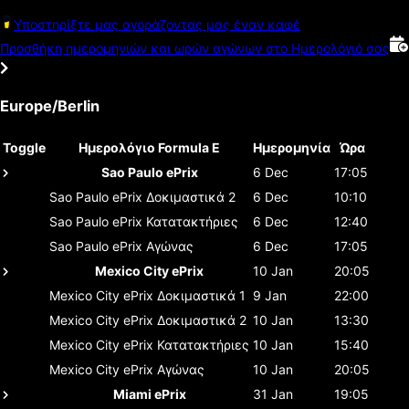
Υποστηρίξτε μας αγοράζοντας μας έναν καφέ
Προσθήκη ημερομηνιών και ωρών αγώνων στο Ημερολόγιό σας
Europe/Berlin
Toggle
Ημερολόγιο Formula E
Ημερομηνία
Ώρα
Sao Paulo ePrix
6 Dec
17:05
Sao Paulo ePrix
Δοκιμαστικά 2
6 Dec
10:10
Sao Paulo ePrix
Κατατακτήριες
6 Dec
12:40
Sao Paulo ePrix
Αγώνας
6 Dec
17:05
Mexico City ePrix
10 Jan
20:05
Mexico City ePrix
Δοκιμαστικά 1
9 Jan
22:00
Mexico City ePrix
Δοκιμαστικά 2
10 Jan
13:30
Mexico City ePrix
Κατατακτήριες
10 Jan
15:40
Mexico City ePrix
Αγώνας
10 Jan
20:05
Miami ePrix
31 Jan
19:05