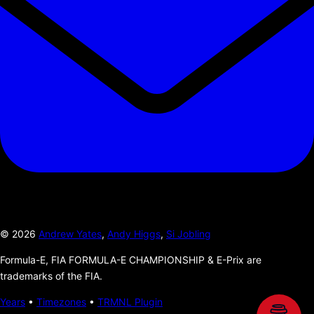
©
2026
Andrew Yates
,
Andy Higgs
,
Si Jobling
Formula-E, FIA FORMULA-E CHAMPIONSHIP & E-Prix are
trademarks of the FIA.
Years
•
Timezones
•
TRMNL Plugin