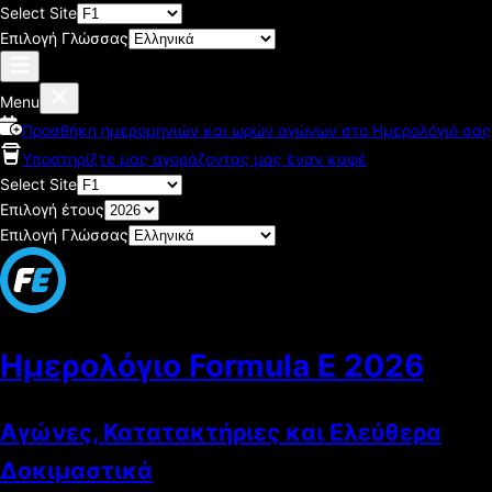
Select Site
Επιλογή Γλώσσας
Menu
Προσθήκη ημερομηνιών και ωρών αγώνων στο Ημερολόγιό σας
Υποστηρίξτε μας αγοράζοντας μας έναν καφέ
Select Site
Επιλογή έτους
Επιλογή Γλώσσας
Ημερολόγιο Formula E
2026
Αγώνες, Κατατακτήριες και Ελεύθερα
Δοκιμαστικά