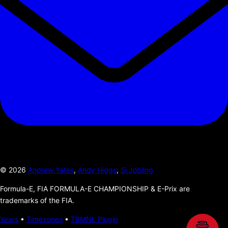
©
2026
Andrew Yates
,
Andy Higgs
,
Si Jobling
Formula-E, FIA FORMULA-E CHAMPIONSHIP & E-Prix are
trademarks of the FIA.
Years
•
Timezones
•
TRMNL Plugin