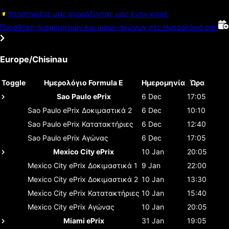
Υποστηρίξτε μας αγοράζοντας μας έναν καφέ
Προσθήκη ημερομηνιών και ωρών αγώνων στο Ημερολόγιό σας
Europe/Chisinau
Toggle
Ημερολόγιο Formula E
Ημερομηνία
Ώρα
Sao Paulo ePrix
6 Dec
17:05
Sao Paulo ePrix
Δοκιμαστικά 2
6 Dec
10:10
Sao Paulo ePrix
Κατατακτήριες
6 Dec
12:40
Sao Paulo ePrix
Αγώνας
6 Dec
17:05
Mexico City ePrix
10 Jan
20:05
Mexico City ePrix
Δοκιμαστικά 1
9 Jan
22:00
Mexico City ePrix
Δοκιμαστικά 2
10 Jan
13:30
Mexico City ePrix
Κατατακτήριες
10 Jan
15:40
Mexico City ePrix
Αγώνας
10 Jan
20:05
Miami ePrix
31 Jan
19:05