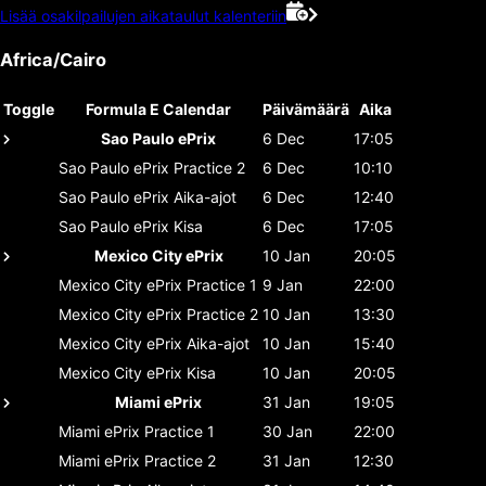
Lisää osakilpailujen aikataulut kalenteriin
Africa/Cairo
Toggle
Formula E Calendar
Päivämäärä
Aika
Sao Paulo ePrix
6 Dec
17:05
Sao Paulo ePrix
Practice 2
6 Dec
10:10
Sao Paulo ePrix
Aika-ajot
6 Dec
12:40
Sao Paulo ePrix
Kisa
6 Dec
17:05
Mexico City ePrix
10 Jan
20:05
Mexico City ePrix
Practice 1
9 Jan
22:00
Mexico City ePrix
Practice 2
10 Jan
13:30
Mexico City ePrix
Aika-ajot
10 Jan
15:40
Mexico City ePrix
Kisa
10 Jan
20:05
Miami ePrix
31 Jan
19:05
Miami ePrix
Practice 1
30 Jan
22:00
Miami ePrix
Practice 2
31 Jan
12:30