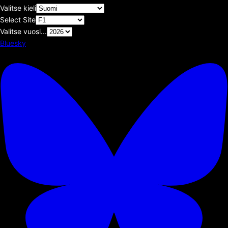
Valitse kieli
Select Site
Valitse vuosi...
Bluesky