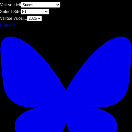
Valitse kieli
Select Site
Valitse vuosi...
Bluesky