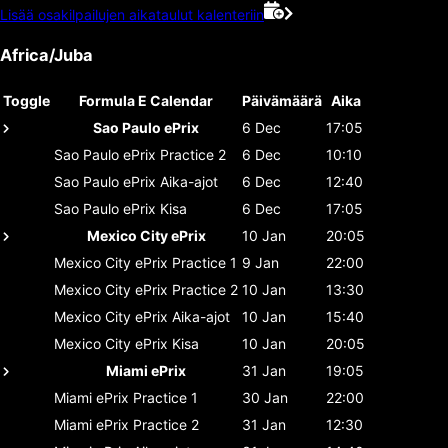
Lisää osakilpailujen aikataulut kalenteriin
Africa/Juba
Toggle
Formula E Calendar
Päivämäärä
Aika
Sao Paulo ePrix
6 Dec
17:05
Sao Paulo ePrix
Practice 2
6 Dec
10:10
Sao Paulo ePrix
Aika-ajot
6 Dec
12:40
Sao Paulo ePrix
Kisa
6 Dec
17:05
Mexico City ePrix
10 Jan
20:05
Mexico City ePrix
Practice 1
9 Jan
22:00
Mexico City ePrix
Practice 2
10 Jan
13:30
Mexico City ePrix
Aika-ajot
10 Jan
15:40
Mexico City ePrix
Kisa
10 Jan
20:05
Miami ePrix
31 Jan
19:05
Miami ePrix
Practice 1
30 Jan
22:00
Miami ePrix
Practice 2
31 Jan
12:30