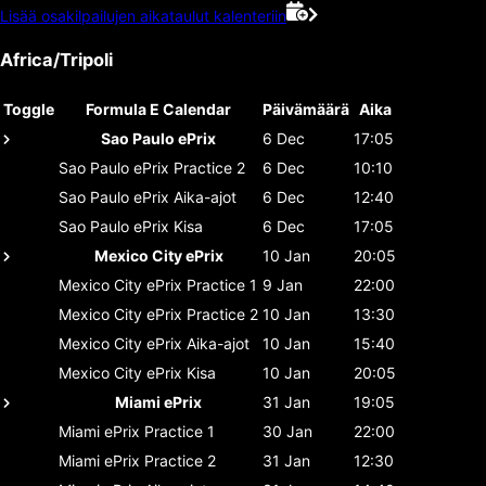
Lisää osakilpailujen aikataulut kalenteriin
Africa/Tripoli
Toggle
Formula E Calendar
Päivämäärä
Aika
Sao Paulo ePrix
6 Dec
17:05
Sao Paulo ePrix
Practice 2
6 Dec
10:10
Sao Paulo ePrix
Aika-ajot
6 Dec
12:40
Sao Paulo ePrix
Kisa
6 Dec
17:05
Mexico City ePrix
10 Jan
20:05
Mexico City ePrix
Practice 1
9 Jan
22:00
Mexico City ePrix
Practice 2
10 Jan
13:30
Mexico City ePrix
Aika-ajot
10 Jan
15:40
Mexico City ePrix
Kisa
10 Jan
20:05
Miami ePrix
31 Jan
19:05
Miami ePrix
Practice 1
30 Jan
22:00
Miami ePrix
Practice 2
31 Jan
12:30