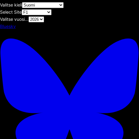
Valitse kieli
Select Site
Valitse vuosi...
Bluesky