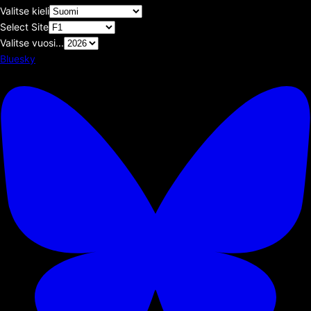
Valitse kieli
Select Site
Valitse vuosi...
Bluesky