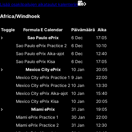
Lisää osakilpailujen aikataulut kalenteriin
Africa/Windhoek
Toggle
Formula E Calendar
Päivämäärä
Aika
Sao Paulo ePrix
6 Dec
17:05
Sao Paulo ePrix
Practice 2
6 Dec
10:10
Sao Paulo ePrix
Aika-ajot
6 Dec
12:40
Sao Paulo ePrix
Kisa
6 Dec
17:05
Mexico City ePrix
10 Jan
20:05
Mexico City ePrix
Practice 1
9 Jan
22:00
Mexico City ePrix
Practice 2
10 Jan
13:30
Mexico City ePrix
Aika-ajot
10 Jan
15:40
Mexico City ePrix
Kisa
10 Jan
20:05
Miami ePrix
31 Jan
19:05
Miami ePrix
Practice 1
30 Jan
22:00
Miami ePrix
Practice 2
31 Jan
12:30