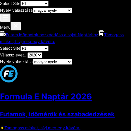
Select Site
Nyelv választása
Menu
Futam időpontok hozzáadása a saját Naptárhoz
Támogass
minket, hívj meg egy kávéra.
Select Site
Válassz évet...
Nyelv választása
Formula E Naptár
2026
Futamok, időmérők és szabadedzések
Támogass minket, hívj meg egy kávéra.