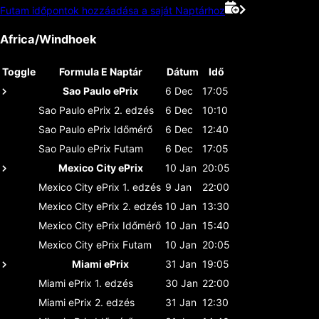
Futam időpontok hozzáadása a saját Naptárhoz
Africa/Windhoek
Toggle
Formula E Naptár
Dátum
Idő
Sao Paulo ePrix
6 Dec
17:05
Sao Paulo ePrix
2. edzés
6 Dec
10:10
Sao Paulo ePrix
Időmérő
6 Dec
12:40
Sao Paulo ePrix
Futam
6 Dec
17:05
Mexico City ePrix
10 Jan
20:05
Mexico City ePrix
1. edzés
9 Jan
22:00
Mexico City ePrix
2. edzés
10 Jan
13:30
Mexico City ePrix
Időmérő
10 Jan
15:40
Mexico City ePrix
Futam
10 Jan
20:05
Miami ePrix
31 Jan
19:05
Miami ePrix
1. edzés
30 Jan
22:00
Miami ePrix
2. edzés
31 Jan
12:30