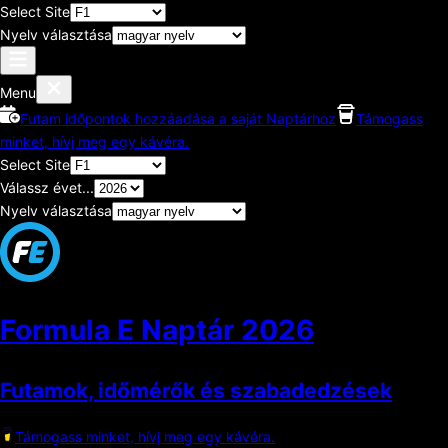
Select Site
Nyelv választása
Menu
Futam időpontok hozzáadása a saját Naptárhoz
Támogass
minket, hívj meg egy kávéra.
Select Site
Válassz évet...
Nyelv választása
Formula E Naptár
2026
Futamok, időmérők és szabadedzések
Támogass minket, hívj meg egy kávéra.