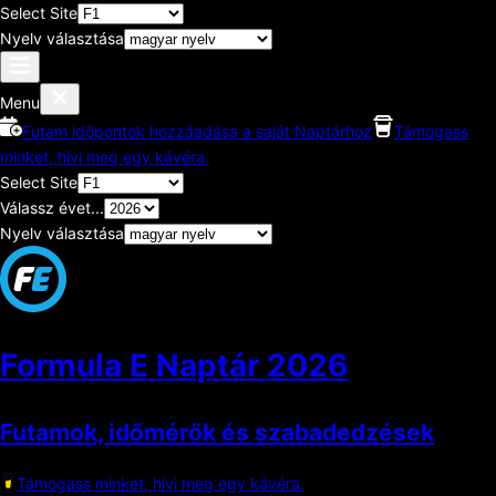
Select Site
Nyelv választása
Menu
Futam időpontok hozzáadása a saját Naptárhoz
Támogass
minket, hívj meg egy kávéra.
Select Site
Válassz évet...
Nyelv választása
Formula E Naptár
2026
Futamok, időmérők és szabadedzések
Támogass minket, hívj meg egy kávéra.