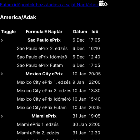
Futam időpontok hozzáadása a saját Naptárhoz
America/Adak
Toggle
Formula E Naptár
Dátum
Idő
Sao Paulo ePrix
6 Dec
17:05
Sao Paulo ePrix
2. edzés
6 Dec
10:10
Sao Paulo ePrix
Időmérő
6 Dec
12:40
Sao Paulo ePrix
Futam
6 Dec
17:05
Mexico City ePrix
10 Jan
20:05
Mexico City ePrix
1. edzés
9 Jan
22:00
Mexico City ePrix
2. edzés
10 Jan
13:30
Mexico City ePrix
Időmérő
10 Jan
15:40
Mexico City ePrix
Futam
10 Jan
20:05
Miami ePrix
31 Jan
19:05
Miami ePrix
1. edzés
30 Jan
22:00
Miami ePrix
2. edzés
31 Jan
12:30