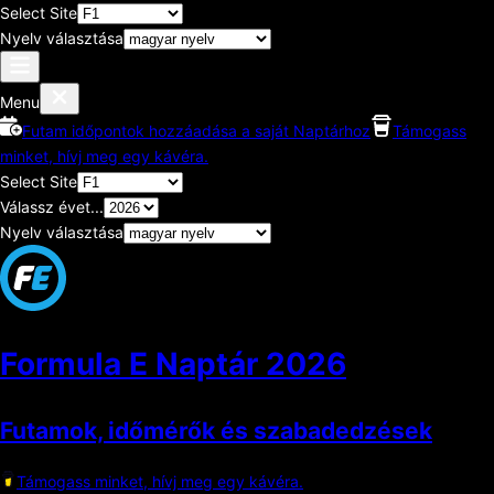
Select Site
Nyelv választása
Menu
Futam időpontok hozzáadása a saját Naptárhoz
Támogass
minket, hívj meg egy kávéra.
Select Site
Válassz évet...
Nyelv választása
Formula E Naptár
2026
Futamok, időmérők és szabadedzések
Támogass minket, hívj meg egy kávéra.