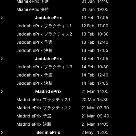
Miami ePrix
予選
31 Jan
14:40
Miami ePrix
決勝
31 Jan
19:05
Jeddah ePrix
13 Feb
17:05
Jeddah ePrix
プラクティス1
12 Feb
17:00
Jeddah ePrix
プラクティス2
13 Feb
10:30
Jeddah ePrix
予選
13 Feb
12:40
Jeddah ePrix
決勝
13 Feb
17:05
Jeddah ePrix
14 Feb
17:05
Jeddah ePrix
プラクティス3
14 Feb
10:30
Jeddah ePrix
予選
14 Feb
12:40
Jeddah ePrix
決勝
14 Feb
17:05
Madrid ePrix
21 Mar
14:05
Madrid ePrix
プラクティス1
20 Mar
15:30
Madrid ePrix
プラクティス2
21 Mar
07:30
Madrid ePrix
予選
21 Mar
09:40
Madrid ePrix
決勝
21 Mar
14:05
Berlin ePrix
2 May
15:05