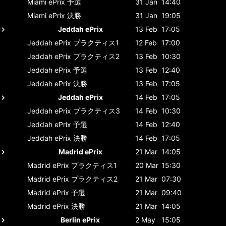
Miami ePrix
予選
31 Jan
14:40
Miami ePrix
決勝
31 Jan
19:05
Jeddah ePrix
13 Feb
17:05
Jeddah ePrix
プラクティス1
12 Feb
17:00
Jeddah ePrix
プラクティス2
13 Feb
10:30
Jeddah ePrix
予選
13 Feb
12:40
Jeddah ePrix
決勝
13 Feb
17:05
Jeddah ePrix
14 Feb
17:05
Jeddah ePrix
プラクティス3
14 Feb
10:30
Jeddah ePrix
予選
14 Feb
12:40
Jeddah ePrix
決勝
14 Feb
17:05
Madrid ePrix
21 Mar
14:05
Madrid ePrix
プラクティス1
20 Mar
15:30
Madrid ePrix
プラクティス2
21 Mar
07:30
Madrid ePrix
予選
21 Mar
09:40
Madrid ePrix
決勝
21 Mar
14:05
Berlin ePrix
2 May
15:05