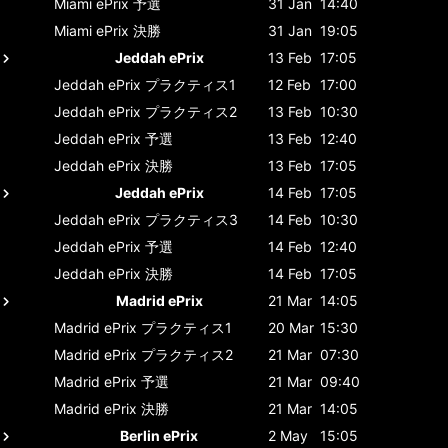
Miami ePrix
予選
31 Jan
14:40
Miami ePrix
決勝
31 Jan
19:05
Jeddah ePrix
13 Feb
17:05
Jeddah ePrix
プラクティス1
12 Feb
17:00
Jeddah ePrix
プラクティス2
13 Feb
10:30
Jeddah ePrix
予選
13 Feb
12:40
Jeddah ePrix
決勝
13 Feb
17:05
Jeddah ePrix
14 Feb
17:05
Jeddah ePrix
プラクティス3
14 Feb
10:30
Jeddah ePrix
予選
14 Feb
12:40
Jeddah ePrix
決勝
14 Feb
17:05
Madrid ePrix
21 Mar
14:05
Madrid ePrix
プラクティス1
20 Mar
15:30
Madrid ePrix
プラクティス2
21 Mar
07:30
Madrid ePrix
予選
21 Mar
09:40
Madrid ePrix
決勝
21 Mar
14:05
Berlin ePrix
2 May
15:05