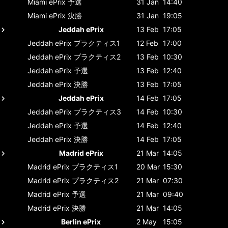
Miami ePrix
予選
31 Jan
14:40
Miami ePrix
決勝
31 Jan
19:05
Jeddah ePrix
13 Feb
17:05
Jeddah ePrix
プラクティス1
12 Feb
17:00
Jeddah ePrix
プラクティス2
13 Feb
10:30
Jeddah ePrix
予選
13 Feb
12:40
Jeddah ePrix
決勝
13 Feb
17:05
Jeddah ePrix
14 Feb
17:05
Jeddah ePrix
プラクティス3
14 Feb
10:30
Jeddah ePrix
予選
14 Feb
12:40
Jeddah ePrix
決勝
14 Feb
17:05
Madrid ePrix
21 Mar
14:05
Madrid ePrix
プラクティス1
20 Mar
15:30
Madrid ePrix
プラクティス2
21 Mar
07:30
Madrid ePrix
予選
21 Mar
09:40
Madrid ePrix
決勝
21 Mar
14:05
Berlin ePrix
2 May
15:05