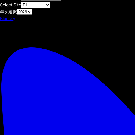
Select Site
年を選択
Bluesky