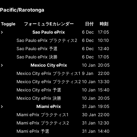
Pacific/Rarotonga
Toggle
フォーミュラEカレンダー
日付
時刻
Sao Paulo ePrix
6 Dec
17:05
Sao Paulo ePrix
プラクティス2
6 Dec
10:10
Sao Paulo ePrix
予選
6 Dec
12:40
Sao Paulo ePrix
決勝
6 Dec
17:05
Mexico City ePrix
10 Jan
20:05
Mexico City ePrix
プラクティス1
9 Jan
22:00
Mexico City ePrix
プラクティス2
10 Jan
13:30
Mexico City ePrix
予選
10 Jan
15:40
Mexico City ePrix
決勝
10 Jan
20:05
Miami ePrix
31 Jan
19:05
Miami ePrix
プラクティス1
30 Jan
22:00
Miami ePrix
プラクティス2
31 Jan
12:30
Miami ePrix
予選
31 Jan
14:40