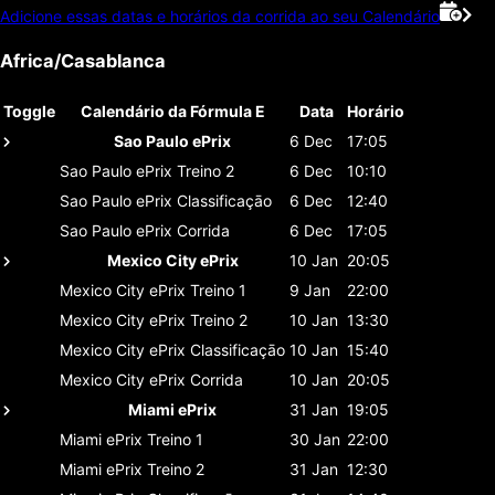
Adicione essas datas e horários da corrida ao seu Calendário
Africa/Casablanca
Toggle
Calendário da Fórmula E
Data
Horário
Sao Paulo ePrix
6 Dec
17:05
Sao Paulo ePrix
Treino 2
6 Dec
10:10
Sao Paulo ePrix
Classificaçāo
6 Dec
12:40
Sao Paulo ePrix
Corrida
6 Dec
17:05
Mexico City ePrix
10 Jan
20:05
Mexico City ePrix
Treino 1
9 Jan
22:00
Mexico City ePrix
Treino 2
10 Jan
13:30
Mexico City ePrix
Classificaçāo
10 Jan
15:40
Mexico City ePrix
Corrida
10 Jan
20:05
Miami ePrix
31 Jan
19:05
Miami ePrix
Treino 1
30 Jan
22:00
Miami ePrix
Treino 2
31 Jan
12:30