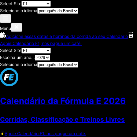
Select Site
Selecione o idioma
Menu
Adicione essas datas e horários da corrida ao seu Calendário
Apoie Calendário F1, nos pague um café.
Select Site
Escolha um ano...
Selecione o idioma
Calendário da Fórmula E
2026
Corridas, Classificaçāo e Treinos Livres
Apoie Calendário F1, nos pague um café.