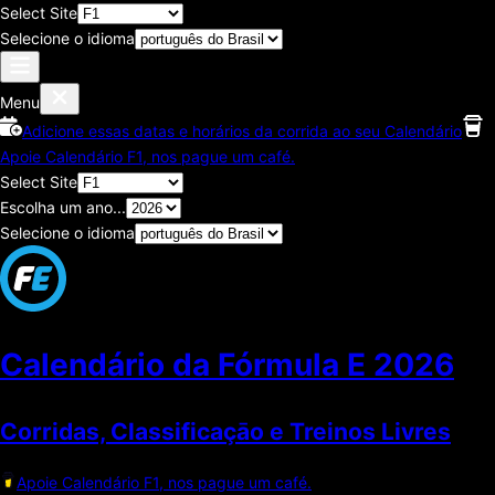
Select Site
Selecione o idioma
Menu
Adicione essas datas e horários da corrida ao seu Calendário
Apoie Calendário F1, nos pague um café.
Select Site
Escolha um ano...
Selecione o idioma
Calendário da Fórmula E
2026
Corridas, Classificaçāo e Treinos Livres
Apoie Calendário F1, nos pague um café.