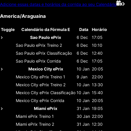
Adicione essas datas e horários da corrida ao seu Calendário
America/Araguaina
Toggle
Calendário da Fórmula E
Data
Horário
Sao Paulo ePrix
6 Dec
17:05
Sao Paulo ePrix
Treino 2
6 Dec
10:10
Sao Paulo ePrix
Classificaçāo
6 Dec
12:40
Sao Paulo ePrix
Corrida
6 Dec
17:05
Mexico City ePrix
10 Jan
20:05
Mexico City ePrix
Treino 1
9 Jan
22:00
Mexico City ePrix
Treino 2
10 Jan
13:30
Mexico City ePrix
Classificaçāo
10 Jan
15:40
Mexico City ePrix
Corrida
10 Jan
20:05
Miami ePrix
31 Jan
19:05
Miami ePrix
Treino 1
30 Jan
22:00
Miami ePrix
Treino 2
31 Jan
12:30