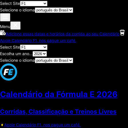
Select Site
Selecione o idioma
Menu
Adicione essas datas e horários da corrida ao seu Calendário
Apoie Calendário F1, nos pague um café.
Select Site
Escolha um ano...
Selecione o idioma
Calendário da Fórmula E
2026
Corridas, Classificaçāo e Treinos Livres
Apoie Calendário F1, nos pague um café.