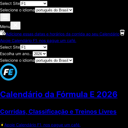
Select Site
Selecione o idioma
Menu
Adicione essas datas e horários da corrida ao seu Calendário
Apoie Calendário F1, nos pague um café.
Select Site
Escolha um ano...
Selecione o idioma
Calendário da Fórmula E
2026
Corridas, Classificaçāo e Treinos Livres
Apoie Calendário F1, nos pague um café.