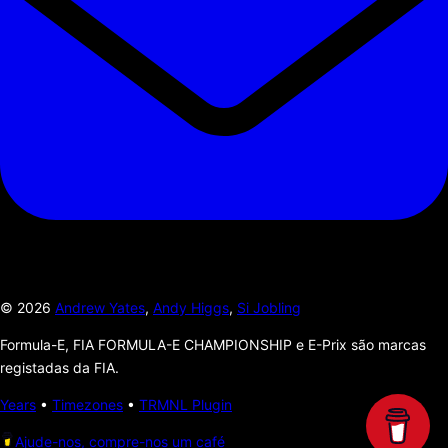
©
2026
Andrew Yates
,
Andy Higgs
,
Si Jobling
Formula-E, FIA FORMULA-E CHAMPIONSHIP e E-Prix são marcas
registadas da FIA.
Years
•
Timezones
•
TRMNL Plugin
Ajude-nos, compre-nos um café