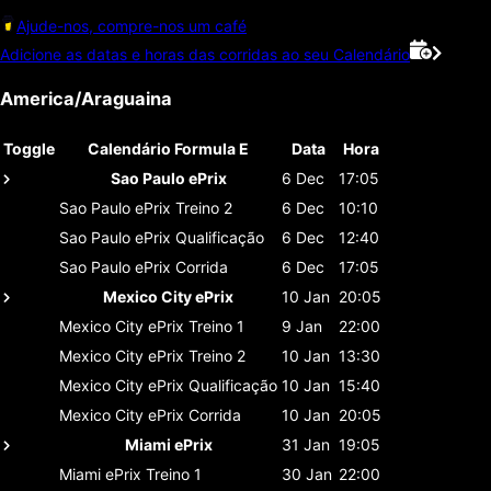
Ajude-nos, compre-nos um café
Adicione as datas e horas das corridas ao seu Calendário
America/Araguaina
Toggle
Calendário Formula E
Data
Hora
Sao Paulo ePrix
6 Dec
17:05
Sao Paulo ePrix
Treino 2
6 Dec
10:10
Sao Paulo ePrix
Qualificação
6 Dec
12:40
Sao Paulo ePrix
Corrida
6 Dec
17:05
Mexico City ePrix
10 Jan
20:05
Mexico City ePrix
Treino 1
9 Jan
22:00
Mexico City ePrix
Treino 2
10 Jan
13:30
Mexico City ePrix
Qualificação
10 Jan
15:40
Mexico City ePrix
Corrida
10 Jan
20:05
Miami ePrix
31 Jan
19:05
Miami ePrix
Treino 1
30 Jan
22:00