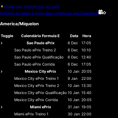
Ajude-nos, compre-nos um café
Adicione as datas e horas das corridas ao seu Calendário
America/Miquelon
Toggle
Calendário Formula E
Data
Hora
Sao Paulo ePrix
6 Dec
17:05
Sao Paulo ePrix
Treino 2
6 Dec
10:10
Sao Paulo ePrix
Qualificação
6 Dec
12:40
Sao Paulo ePrix
Corrida
6 Dec
17:05
Mexico City ePrix
10 Jan
20:05
Mexico City ePrix
Treino 1
9 Jan
22:00
Mexico City ePrix
Treino 2
10 Jan
13:30
Mexico City ePrix
Qualificação
10 Jan
15:40
Mexico City ePrix
Corrida
10 Jan
20:05
Miami ePrix
31 Jan
19:05
Miami ePrix
Treino 1
30 Jan
22:00