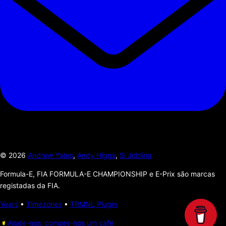
©
2026
Andrew Yates
,
Andy Higgs
,
Si Jobling
Formula-E, FIA FORMULA-E CHAMPIONSHIP e E-Prix são marcas
registadas da FIA.
Years
•
Timezones
•
TRMNL Plugin
Ajude-nos, compre-nos um café