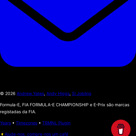
©
2026
Andrew Yates
,
Andy Higgs
,
Si Jobling
Formula-E, FIA FORMULA-E CHAMPIONSHIP e E-Prix são marcas
registadas da FIA.
Years
•
Timezones
•
TRMNL Plugin
Ajude-nos, compre-nos um café