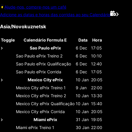
Ajude-nos, compre-nos um café
Adicione as datas e horas das corridas ao seu Calendário
Asia/Novokuznetsk
Toggle
Calendário Formula E
Data
Hora
Sao Paulo ePrix
6 Dec
17:05
Sao Paulo ePrix
Treino 2
6 Dec
10:10
Sao Paulo ePrix
Qualificação
6 Dec
12:40
Sao Paulo ePrix
Corrida
6 Dec
17:05
Mexico City ePrix
10 Jan
20:05
Mexico City ePrix
Treino 1
9 Jan
22:00
Mexico City ePrix
Treino 2
10 Jan
13:30
Mexico City ePrix
Qualificação
10 Jan
15:40
Mexico City ePrix
Corrida
10 Jan
20:05
Miami ePrix
31 Jan
19:05
Miami ePrix
Treino 1
30 Jan
22:00