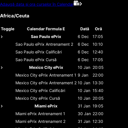
Adaugă data și ora curselor în Calendar
Africa/Ceuta
Toggle
Calendar Formula E
Dată
Oră
Sao Paulo ePrix
6 Dec
17:05
Sao Paulo ePrix
Antrenament 2
6 Dec
10:10
Sao Paulo ePrix
Calificări
6 Dec
12:40
Sao Paulo ePrix
Cursă
6 Dec
17:05
Mexico City ePrix
10 Jan
20:05
Mexico City ePrix
Antrenament 1
9 Jan
22:00
Mexico City ePrix
Antrenament 2
10 Jan
13:30
Mexico City ePrix
Calificări
10 Jan
15:40
Mexico City ePrix
Cursă
10 Jan
20:05
Miami ePrix
31 Jan
19:05
Miami ePrix
Antrenament 1
30 Jan
22:00
Miami ePrix
Antrenament 2
31 Jan
12:30