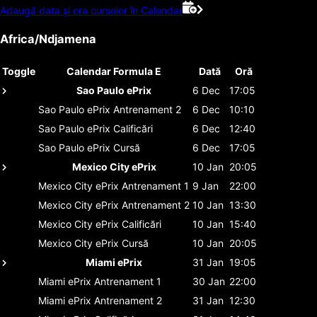
Adaugă data și ora curselor în Calendar
Africa/Ndjamena
Toggle
Calendar Formula E
Dată
Oră
Sao Paulo ePrix
6 Dec
17:05
Sao Paulo ePrix
Antrenament 2
6 Dec
10:10
Sao Paulo ePrix
Calificări
6 Dec
12:40
Sao Paulo ePrix
Cursă
6 Dec
17:05
Mexico City ePrix
10 Jan
20:05
Mexico City ePrix
Antrenament 1
9 Jan
22:00
Mexico City ePrix
Antrenament 2
10 Jan
13:30
Mexico City ePrix
Calificări
10 Jan
15:40
Mexico City ePrix
Cursă
10 Jan
20:05
Miami ePrix
31 Jan
19:05
Miami ePrix
Antrenament 1
30 Jan
22:00
Miami ePrix
Antrenament 2
31 Jan
12:30