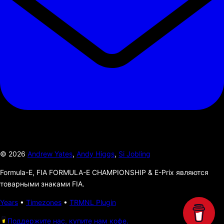
©
2026
Andrew Yates
,
Andy Higgs
,
Si Jobling
Formula-E, FIA FORMULA-E CHAMPIONSHIP & E-Prix являются
товарными знаками FIA.
Years
•
Timezones
•
TRMNL Plugin
Поддержите нас, купите нам кофе.