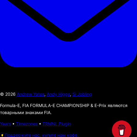
©
2026
Andrew Yates
,
Andy Higgs
,
Si Jobling
Formula-E, FIA FORMULA-E CHAMPIONSHIP & E-Prix являются
товарными знаками FIA.
Years
•
Timezones
•
TRMNL Plugin
Поддержите нас, купите нам кофе.