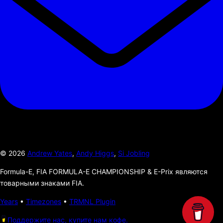
©
2026
Andrew Yates
,
Andy Higgs
,
Si Jobling
Formula-E, FIA FORMULA-E CHAMPIONSHIP & E-Prix являются
товарными знаками FIA.
Years
•
Timezones
•
TRMNL Plugin
Поддержите нас, купите нам кофе.