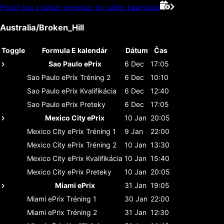
Pridať čas a dátum pretekov do vášho kalendára
Australia/Broken_Hill
Toggle
Formula E kalendár
Dátum
Čas
Sao Paulo ePrix
6 Dec
17:05
Sao Paulo ePrix
Tréning 2
6 Dec
10:10
Sao Paulo ePrix
Kvalifikácia
6 Dec
12:40
Sao Paulo ePrix
Preteky
6 Dec
17:05
Mexico City ePrix
10 Jan
20:05
Mexico City ePrix
Tréning 1
9 Jan
22:00
Mexico City ePrix
Tréning 2
10 Jan
13:30
Mexico City ePrix
Kvalifikácia
10 Jan
15:40
Mexico City ePrix
Preteky
10 Jan
20:05
Miami ePrix
31 Jan
19:05
Miami ePrix
Tréning 1
30 Jan
22:00
Miami ePrix
Tréning 2
31 Jan
12:30