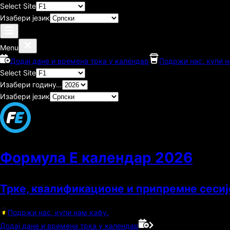
Select Site
Изабери језик
Menu
Додај дане и времена трка у календар
Подржи нас, купи н
Select Site
Изабери годину…
Изабери језик
Формула E календар
2026
Трке, квалификационе и припремне сесиј
Подржи нас, купи нам кафу.
Додај дане и времена трка у календар