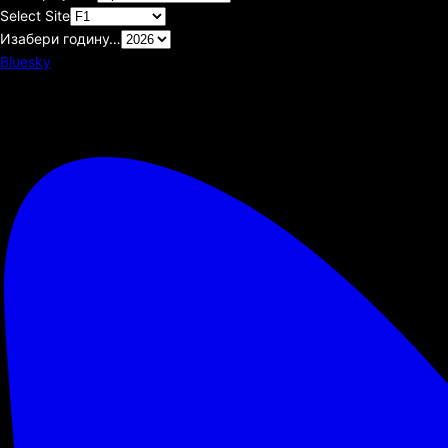
Select Site
Изабери годину…
Bluesky