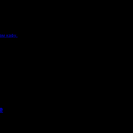
ам кафу.
е