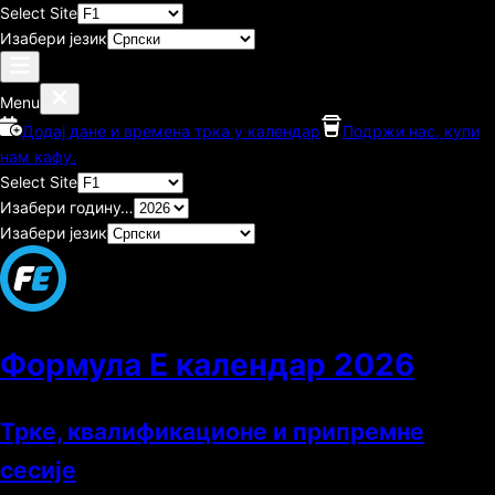
Select Site
Изабери језик
Menu
Додај дане и времена трка у календар
Подржи нас, купи
нам кафу.
Select Site
Изабери годину…
Изабери језик
Формула E календар
2026
Трке, квалификационе и припремне
сесије