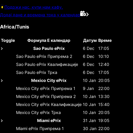
Подржи нас, купи нам кафу.
Додај дане и времена трка у календар
Africa/Tunis
Toggle
Формула E календар
Датум
Време
Sao Paulo ePrix
6 Dec
17:05
Sao Paulo ePrix
Припрема 2
6 Dec
10:10
Sao Paulo ePrix
Квалификације
6 Dec
12:40
Sao Paulo ePrix
Трка
6 Dec
17:05
Mexico City ePrix
10 Jan
20:05
Mexico City ePrix
Припрема 1
9 Jan
22:00
Mexico City ePrix
Припрема 2
10 Jan
13:30
Mexico City ePrix
Квалификације
10 Jan
15:40
Mexico City ePrix
Трка
10 Jan
20:05
Miami ePrix
31 Jan
19:05
Miami ePrix
Припрема 1
30 Jan
22:00