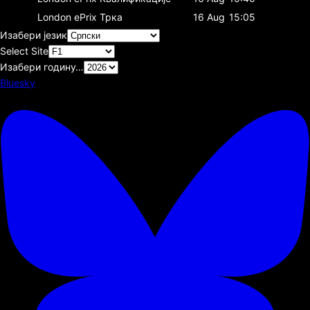
London ePrix
Трка
16 Aug
15:05
Изабери језик
Select Site
Изабери годину…
Bluesky