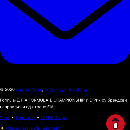
©
2026
Andrew Yates
,
Andy Higgs
,
Si Jobling
Formula-E, FIA FORMULA-E CHAMPIONSHIP и E-Prix су брендови
направљени од стране FIA.
Years
•
Timezones
•
TRMNL Plugin
Подржи нас, купи нам кафу.