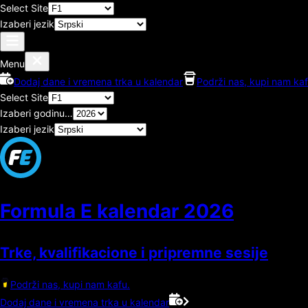
Select Site
Izaberi jezik
Menu
Dodaj dane i vremena trka u kalendar
Podrži nas, kupi nam kaf
Select Site
Izaberi godinu…
Izaberi jezik
Formula E kalendar
2026
Trke, kvalifikacione i pripremne sesije
Podrži nas, kupi nam kafu.
Dodaj dane i vremena trka u kalendar