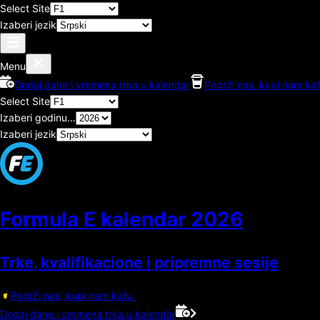
Select Site
Izaberi jezik
Menu
Dodaj dane i vremena trka u kalendar
Podrži nas, kupi nam kaf
Select Site
Izaberi godinu…
Izaberi jezik
Formula E kalendar
2026
Trke, kvalifikacione i pripremne sesije
Podrži nas, kupi nam kafu.
Dodaj dane i vremena trka u kalendar