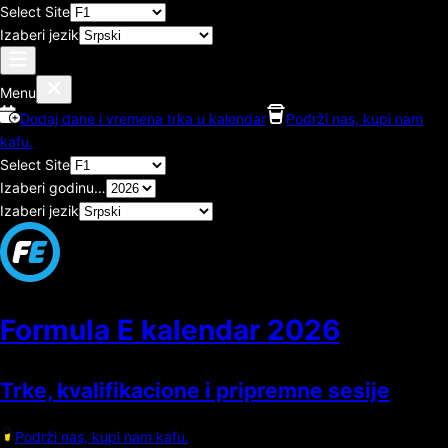
Select Site
Izaberi jezik
Menu
Dodaj dane i vremena trka u kalendar
Podrži nas, kupi nam
kafu.
Select Site
Izaberi godinu…
Izaberi jezik
Formula E kalendar
2026
Trke, kvalifikacione i pripremne sesije
Podrži nas, kupi nam kafu.