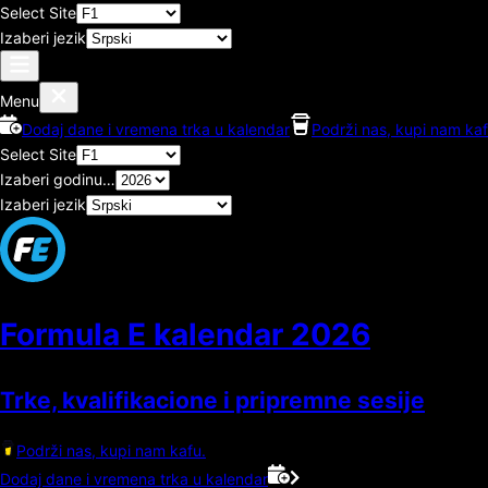
Select Site
Izaberi jezik
Menu
Dodaj dane i vremena trka u kalendar
Podrži nas, kupi nam kaf
Select Site
Izaberi godinu…
Izaberi jezik
Formula E kalendar
2026
Trke, kvalifikacione i pripremne sesije
Podrži nas, kupi nam kafu.
Dodaj dane i vremena trka u kalendar