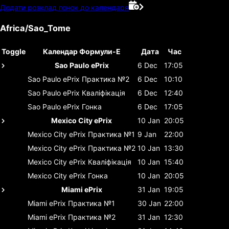
Додати розклад гонок до календаря
Africa/Sao_Tome
Toggle
Календар Формули-Е
Дата
Час
Sao Paulo ePrix
6 Dec
17:05
Sao Paulo ePrix
Практика №2
6 Dec
10:10
Sao Paulo ePrix
Кваліфікація
6 Dec
12:40
Sao Paulo ePrix
Гонка
6 Dec
17:05
Mexico City ePrix
10 Jan
20:05
Mexico City ePrix
Практика №1
9 Jan
22:00
Mexico City ePrix
Практика №2
10 Jan
13:30
Mexico City ePrix
Кваліфікація
10 Jan
15:40
Mexico City ePrix
Гонка
10 Jan
20:05
Miami ePrix
31 Jan
19:05
Miami ePrix
Практика №1
30 Jan
22:00
Miami ePrix
Практика №2
31 Jan
12:30