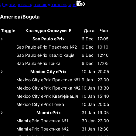
Додати розклад гонок до календаря
America/Bogota
Toggle
Календар Формули-Е
Дата
Час
Sao Paulo ePrix
6 Dec
17:05
Sao Paulo ePrix
Практика №2
6 Dec
10:10
Sao Paulo ePrix
Кваліфікація
6 Dec
12:40
Sao Paulo ePrix
Гонка
6 Dec
17:05
Mexico City ePrix
10 Jan
20:05
Mexico City ePrix
Практика №1
9 Jan
22:00
Mexico City ePrix
Практика №2
10 Jan
13:30
Mexico City ePrix
Кваліфікація
10 Jan
15:40
Mexico City ePrix
Гонка
10 Jan
20:05
Miami ePrix
31 Jan
19:05
Miami ePrix
Практика №1
30 Jan
22:00
Miami ePrix
Практика №2
31 Jan
12:30