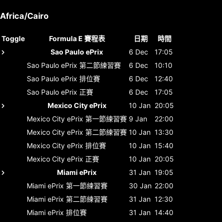
Africa/Cairo
Toggle
Formula E 賽程表
日期
時間
Sao Paulo ePrix
6 Dec
17:05
Sao Paulo ePrix
第二節練習賽
6 Dec
10:10
Sao Paulo ePrix
排位賽
6 Dec
12:40
Sao Paulo ePrix
正賽
6 Dec
17:05
Mexico City ePrix
10 Jan
20:05
Mexico City ePrix
第一節練習賽
9 Jan
22:00
Mexico City ePrix
第二節練習賽
10 Jan
13:30
Mexico City ePrix
排位賽
10 Jan
15:40
Mexico City ePrix
正賽
10 Jan
20:05
Miami ePrix
31 Jan
19:05
Miami ePrix
第一節練習賽
30 Jan
22:00
Miami ePrix
第二節練習賽
31 Jan
12:30
Miami ePrix
排位賽
31 Jan
14:40