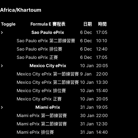
Africa/Khartoum
Toggle
Formula E 賽程表
日期
時間
Sao Paulo ePrix
6 Dec
17:05
Sao Paulo ePrix
第二節練習賽
6 Dec
10:10
Sao Paulo ePrix
排位賽
6 Dec
12:40
Sao Paulo ePrix
正賽
6 Dec
17:05
Mexico City ePrix
10 Jan
20:05
Mexico City ePrix
第一節練習賽
9 Jan
22:00
Mexico City ePrix
第二節練習賽
10 Jan
13:30
Mexico City ePrix
排位賽
10 Jan
15:40
Mexico City ePrix
正賽
10 Jan
20:05
Miami ePrix
31 Jan
19:05
Miami ePrix
第一節練習賽
30 Jan
22:00
Miami ePrix
第二節練習賽
31 Jan
12:30
Miami ePrix
排位賽
31 Jan
14:40