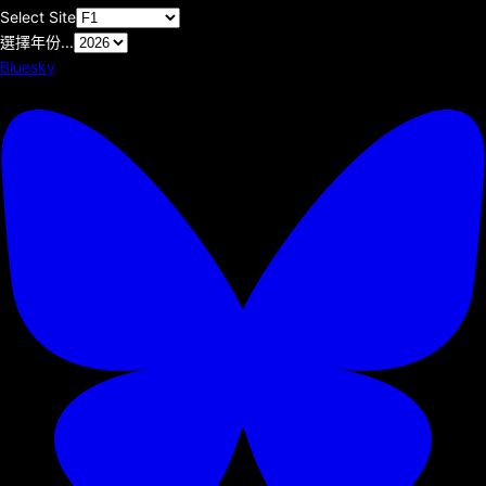
Select Site
選擇年份...
Bluesky