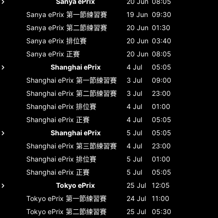
Sanya ePrix
20 Jun
08:05
Sanya ePrix
第一節練習賽
19 Jun
09:30
Sanya ePrix
第二節練習賽
20 Jun
01:30
Sanya ePrix
排位賽
20 Jun
03:40
Sanya ePrix
正賽
20 Jun
08:05
Shanghai ePrix
4 Jul
05:05
Shanghai ePrix
第一節練習賽
3 Jul
09:00
Shanghai ePrix
第二節練習賽
3 Jul
23:00
Shanghai ePrix
排位賽
4 Jul
01:00
Shanghai ePrix
正賽
4 Jul
05:05
Shanghai ePrix
5 Jul
05:05
Shanghai ePrix
第三節練習賽
4 Jul
23:00
Shanghai ePrix
排位賽
5 Jul
01:00
Shanghai ePrix
正賽
5 Jul
05:05
Tokyo ePrix
25 Jul
12:05
Tokyo ePrix
第一節練習賽
24 Jul
11:00
Tokyo ePrix
第二節練習賽
25 Jul
05:30