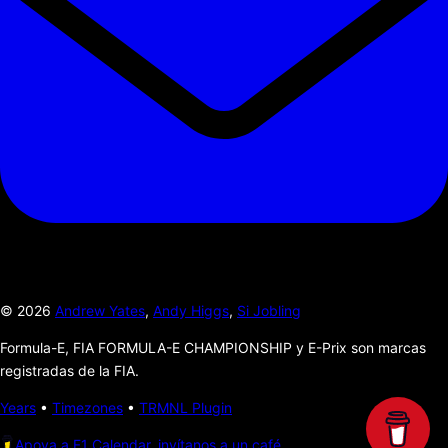
©
2026
Andrew Yates
,
Andy Higgs
,
Si Jobling
Formula-E, FIA FORMULA-E CHAMPIONSHIP y E-Prix son marcas
registradas de la FIA.
Years
•
Timezones
•
TRMNL Plugin
Apoya a F1 Calendar, invítanos a un café.