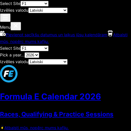
Select Site
Izvēlies valodu
Menu
Pievienot sacīkšu datumus un laikus jūsu kalendāram
Atbalsti
mūs, nopērc mums kafiju.
Select Site
Pick a year...
Izvēlies valodu
Formula E Calendar
2026
Races, Qualifying & Practice Sessions
Atbalsti mūs, nopērc mums kafiju.