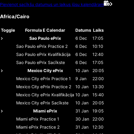
Pievienot sacīkšu datumus un laikus jūsu kalendāram
Africa/Cairo
Toggle
Formula E Calendar
Datums
Laiks
Sao Paulo ePrix
6 Dec
17:05
Sao Paulo ePrix
Practice 2
6 Dec
10:10
Sao Paulo ePrix
Kvalifikācija
6 Dec
12:40
Sao Paulo ePrix
Sacīkste
6 Dec
17:05
Mexico City ePrix
10 Jan
20:05
Mexico City ePrix
Practice 1
9 Jan
22:00
Mexico City ePrix
Practice 2
10 Jan
13:30
Mexico City ePrix
Kvalifikācija
10 Jan
15:40
Mexico City ePrix
Sacīkste
10 Jan
20:05
Miami ePrix
31 Jan
19:05
Miami ePrix
Practice 1
30 Jan
22:00
Miami ePrix
Practice 2
31 Jan
12:30