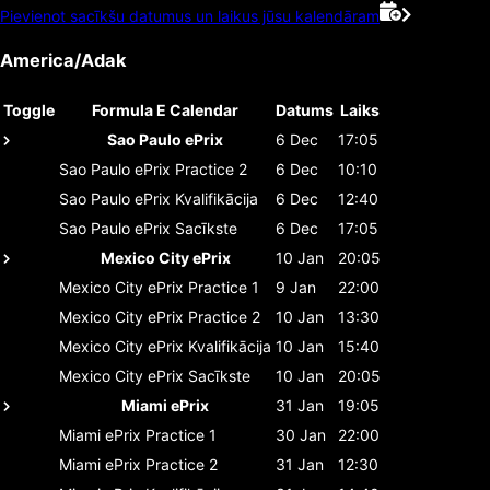
Pievienot sacīkšu datumus un laikus jūsu kalendāram
America/Adak
Toggle
Formula E Calendar
Datums
Laiks
Sao Paulo ePrix
6 Dec
17:05
Sao Paulo ePrix
Practice 2
6 Dec
10:10
Sao Paulo ePrix
Kvalifikācija
6 Dec
12:40
Sao Paulo ePrix
Sacīkste
6 Dec
17:05
Mexico City ePrix
10 Jan
20:05
Mexico City ePrix
Practice 1
9 Jan
22:00
Mexico City ePrix
Practice 2
10 Jan
13:30
Mexico City ePrix
Kvalifikācija
10 Jan
15:40
Mexico City ePrix
Sacīkste
10 Jan
20:05
Miami ePrix
31 Jan
19:05
Miami ePrix
Practice 1
30 Jan
22:00
Miami ePrix
Practice 2
31 Jan
12:30