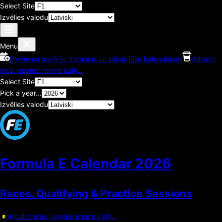
Select Site
Izvēlies valodu
Menu
Pievienot sacīkšu datumus un laikus jūsu kalendāram
Atbalsti
mūs, nopērc mums kafiju.
Select Site
Pick a year...
Izvēlies valodu
Formula E Calendar
2026
Races, Qualifying & Practice Sessions
Atbalsti mūs, nopērc mums kafiju.