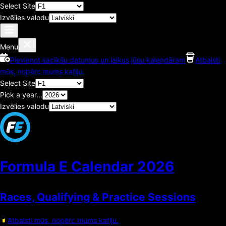
Select Site
Izvēlies valodu
Menu
Pievienot sacīkšu datumus un laikus jūsu kalendāram
Atbalsti
mūs, nopērc mums kafiju.
Select Site
Pick a year...
Izvēlies valodu
Formula E Calendar
2026
Races, Qualifying & Practice Sessions
Atbalsti mūs, nopērc mums kafiju.