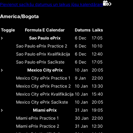
Pievienot sacīkšu datumus un laikus jūsu kalendāram
America/Bogota
Toggle
Formula E Calendar
Datums
Laiks
Sao Paulo ePrix
6 Dec
17:05
Sao Paulo ePrix
Practice 2
6 Dec
10:10
Sao Paulo ePrix
Kvalifikācija
6 Dec
12:40
Sao Paulo ePrix
Sacīkste
6 Dec
17:05
Mexico City ePrix
10 Jan
20:05
Mexico City ePrix
Practice 1
9 Jan
22:00
Mexico City ePrix
Practice 2
10 Jan
13:30
Mexico City ePrix
Kvalifikācija
10 Jan
15:40
Mexico City ePrix
Sacīkste
10 Jan
20:05
Miami ePrix
31 Jan
19:05
Miami ePrix
Practice 1
30 Jan
22:00
Miami ePrix
Practice 2
31 Jan
12:30