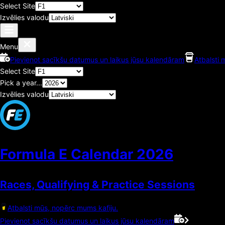
Select Site
Izvēlies valodu
Menu
Pievienot sacīkšu datumus un laikus jūsu kalendāram
Atbalsti 
Select Site
Pick a year...
Izvēlies valodu
Formula E Calendar
2026
Races, Qualifying & Practice Sessions
Atbalsti mūs, nopērc mums kafiju.
Pievienot sacīkšu datumus un laikus jūsu kalendāram